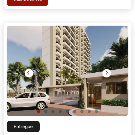
‹
›
Entregue