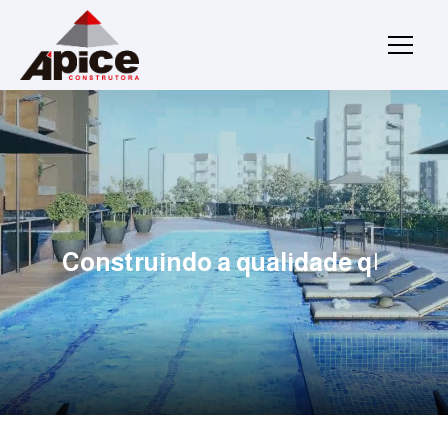
Construindo a qualidade
q
u
e
v
o
|