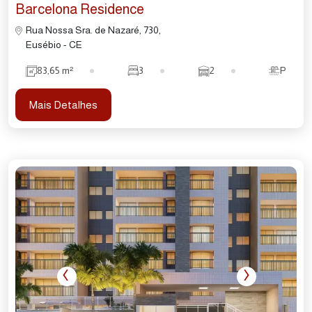
Barcelona Residence
Rua Nossa Sra. de Nazaré, 730,
Eusébio - CE
83,65 m²
3
2
P
Mais Detalhes
‹
›