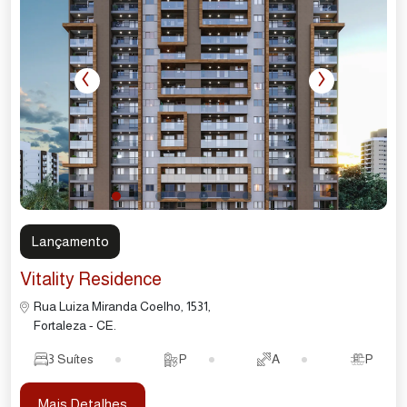
‹
›
Lançamento
Vitality Residence
Rua Luiza Miranda Coelho, 1531,
Fortaleza - CE.
3 Suítes
P
A
P
Mais Detalhes