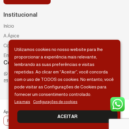
Institucional
Início
A Ápice
Contato
Utilizamos cookies no nosso website para lhe
Empreendimentos
proporcionar a experiência mais relevante,
Contatos
lembrando as suas preferências e visitas
repetidas. Ao clicar em “Aceitar”, você concorda
(85) 99705-6462
com o uso de TODOS os cookies. No entanto, você
vitality@apiceconstrutora.com.br
pode visitar as Configurações de Cookies para
fornecer um consentimento controlado.
Leia mais
Configurações de cookies
Ápice Construções - Todos os direitos reservados
ACEITAR
Política de privacidade